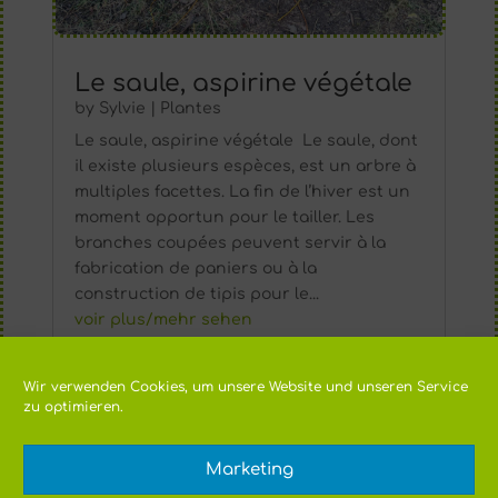
Le saule, aspirine végétale
by
Sylvie
|
Plantes
Le saule, aspirine végétale Le saule, dont
il existe plusieurs espèces, est un arbre à
multiples facettes. La fin de l’hiver est un
moment opportun pour le tailler. Les
branches coupées peuvent servir à la
fabrication de paniers ou à la
construction de tipis pour le...
voir plus/mehr sehen
Wir verwenden Cookies, um unsere Website und unseren Service
zu optimieren.
Marketing
Protection de données
Mentions légales