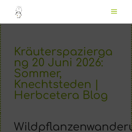
Kräuterspazierga
ng 20 Juni 2026:
Sommer,
Knechtsteden |
Herbcetera Blog
Wildpflanzenwander