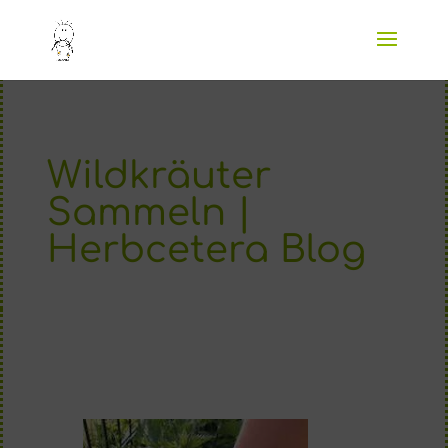
Wildkräuter
Sammeln |
Herbcetera Blog